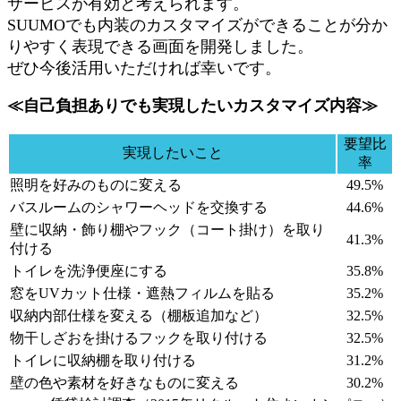
サービスが有効と考えられます。
SUUMOでも内装のカスタマイズができることが分か
りやすく表現できる画面を開発しました。
ぜひ今後活用いただければ幸いです。
≪自己負担ありでも実現したいカスタマイズ内容≫
要望比
実現したいこと
率
照明を好みのものに変える
49.5%
バスルームのシャワーヘッドを交換する
44.6%
壁に収納・飾り棚やフック（コート掛け）を取り
41.3%
付ける
トイレを洗浄便座にする
35.8%
窓をUVカット仕様・遮熱フィルムを貼る
35.2%
収納内部仕様を変える（棚板追加など）
32.5%
物干しざおを掛けるフックを取り付ける
32.5%
トイレに収納棚を取り付ける
31.2%
壁の色や素材を好きなものに変える
30.2%