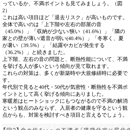
っているか、不満ポイントも見てみましょう。（図
2）
これは高い項目ほど「退去リスク」が高いものです。
全体で高いのは「上下階や左右の部屋の音
（45.0%）」「収納が少ない/狭い（41.6%）」「隣の
家との壁が薄い/遮音が弱い(40.4%）」「冬寒く、夏
が暑い（39.5%）」「結露やカビが発生する
（36.2%）」と続きました。
上下階、左右の音の問題と、断熱性能について、不満
を挙げる人が多いという傾向が見て取れます。
これらの対策は、多くが新築時や大規修繕時に必要で
す。
年代別で見ると40代・50代が気密性・断熱性を不満ポ
イントとして高く挙げる傾向にありました。
寒暖差はヒートショックにもつながるので不満の解消
という観点のみならず、入居者の健康を守るという観
点からも、対策を検討すべき項目と言えるでしょう。