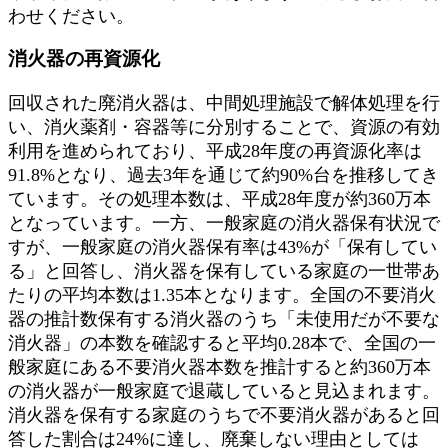
わせください。
消火器の再資源化
回収された廃消火器は、中間処理施設で解体処理を行
い、消火薬剤・容器等に分別することで、資源の有効
利用を進められており、平成28年度の再資源化率は
91.8%となり、過去3年を通じて約90%台を推移してき
ています。その処理本数は、平成28年度が約360万本
となっています。一方、一般家庭の消火器保有状況で
すが、一般家庭の消火器保有率は43%が「保有してい
る」と回答し、消火器を保有している家庭の一世帯あ
たりの平均本数は1.35本となります。全国の不要消火
器の推計数保有する消火器のうち「未使用だが不要な
消火器」の本数を確認すると平均0.28本で、全国の一
般家庭にある不要消火器本数を推計すると約360万本
の消火器が一般家庭で退蔵していると見込まれます。
消火器を保有する家庭のうちで不要消火器があると回
答した割合は24%に達し、廃棄しない理由としては