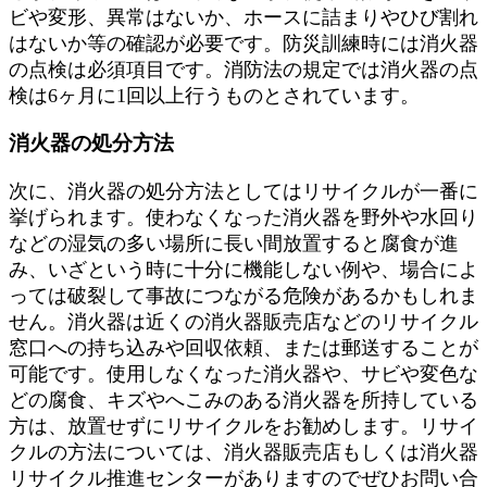
ビや変形、異常はないか、ホースに詰まりやひび割れ
はないか等の確認が必要です。防災訓練時には消火器
の点検は必須項目です。消防法の規定では消火器の点
検は6ヶ月に1回以上行うものとされています。
消火器の処分方法
次に、消火器の処分方法としてはリサイクルが一番に
挙げられます。使わなくなった消火器を野外や水回り
などの湿気の多い場所に長い間放置すると腐食が進
み、いざという時に十分に機能しない例や、場合によ
っては破裂して事故につながる危険があるかもしれま
せん。消火器は近くの消火器販売店などのリサイクル
窓口への持ち込みや回収依頼、または郵送することが
可能です。使用しなくなった消火器や、サビや変色な
どの腐食、キズやへこみのある消火器を所持している
方は、放置せずにリサイクルをお勧めします。リサイ
クルの方法については、消火器販売店もしくは消火器
リサイクル推進センターがありますのでぜひお問い合