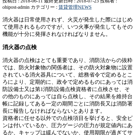
投稿日 : 2018-06-11
最終更新日時 : 2018-07-23
投稿者 :
ohipost-admin
カテゴリー :
賃貸管理NEWS
消火器は日常使用されず、火災が発生した際にはじめ
て使用されるものですが、いつ火事が発生してもその
機能が十分に発揮されなければなりません。
消火器の点検
消火器の点検はとても重要であり、消防法からの抜粋
では、防火対象物の関係者は、その防火対象物に設置
されている消火器具について、総務省令で定めるとこ
ろにより、定期的に、政令で定めるものにあっては消
防設備士又は第1消防設備点検資格者に点検させ、そ
の他のものにあっては自ら点検し、その結果を維持台
帳に記録してある一定の期間ごとに消防長又は消防署
長に報告しなければならないとあります。
資格者に任せる以外での点検項目を挙げると、安全ピ
ンは付いているか、圧力ゲージの圧力が規定値内にあ
るか、キャップは緩んでないか、使用期限が過ぎてサ