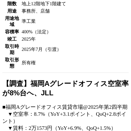
階数
地上12階地下1階建て
用途
事務所、店舗
用途地
準工業
域
容積率
400%（法定）
竣工
2025年
取引時
2025年7月（引渡）
期
取引形
所有権
態
【調査】福岡Aグレードオフィス空室率
が8%台へ、JLL
■福岡Aグレードオフィス賃貸市場@2025年第2四半期
▼空室率：8.7%（YoY+3.1ポイント、QoQ+2.8ポイ
ント）
▼賃料：2万1573円（YoY+6.9%、QoQ+1.5%）