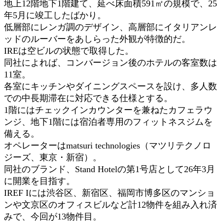
地上12階地下1階建て、延べ床面積591㎡の規模で、25
年5月に竣工したばかり。
低層部にレンガ調のデザイン、高層部にイタリアンレ
ッドのルーバーをあしらった外観が特徴的だ。
IREは空ビルの状態で取得した。
同社によれば、コンバージョン後のホテルの客室数は
11室。
各室にキッチンやダイニングスペースを設け、多人数
での中長期滞在に対応できる仕様とする。
1階にはチェックインカウンターを兼ねたカフェラウ
ンジ、地下1階には宿泊者専用のフィットネスジムを
備える。
オペレーターはmatsuri technologies（マツリテクノロ
ジーズ、東京・新宿）。
同社のブランド、Stand Hotelの第1号店として26年3月
に開業を目指す。
IREF Iには渋谷区、新宿区、福岡市博多区のマンショ
ンや文京区のオフィスビルなど計12物件を組み入れ済
みで、今回が13物件目。