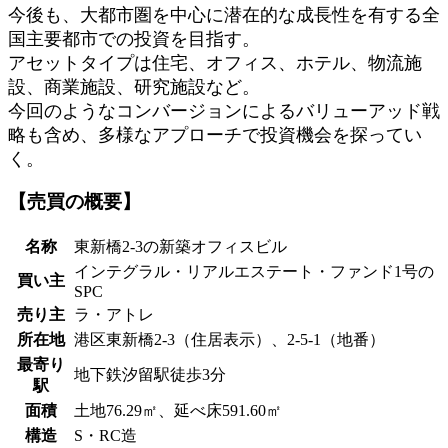
今後も、大都市圏を中心に潜在的な成長性を有する全
国主要都市での投資を目指す。
アセットタイプは住宅、オフィス、ホテル、物流施
設、商業施設、研究施設など。
今回のようなコンバージョンによるバリューアッド戦
略も含め、多様なアプローチで投資機会を探ってい
く。
【売買の概要】
名称
東新橋2-3の新築オフィスビル
インテグラル・リアルエステート・ファンド1号の
買い主
SPC
売り主
ラ・アトレ
所在地
港区東新橋2-3（住居表示）、2-5-1（地番）
最寄り
地下鉄汐留駅徒歩3分
駅
面積
土地76.29㎡、延べ床591.60㎡
構造
S・RC造