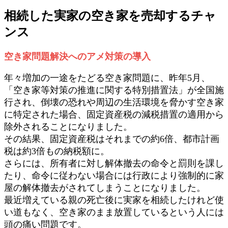
相続した実家の空き家を売却するチャ
ンス
空き家問題解決へのアメ対策の導入
年々増加の一途をたどる空き家問題に、昨年5月、
「空き家等対策の推進に関する特別措置法」が全国施
行され、倒壊の恐れや周辺の生活環境を脅かす空き家
に特定された場合、固定資産税の減税措置の適用から
除外されることになりました。
その結果、固定資産税はそれまでの約6倍、都市計画
税は約3倍もの納税額に。
さらには、所有者に対し解体撤去の命令と罰則を課し
たり、命令に従わない場合には行政により強制的に家
屋の解体撤去がされてしまうことになりました。
最近増えている親の死亡後に実家を相続したけれど使
い道もなく、空き家のまま放置しているという人には
頭の痛い問題です。