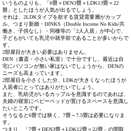
いうものよりも、「6畳＋DEN3畳＋LDK13畳＝22
畳」としたほうが人気が出るでしょう。
それは、2LDKタイプを欲する賃貸需要層がカップ
ル、つまり新婚・DINKS（Double Income No Kids/共
働き、子供なし）・同棲等の「2人入居」が中心で、
子どもがいても乳児や就学前であることが多いからで
す。
2部屋目が大きい必要はありません。
DEN（書斎・小さい私室）で十分ですし、最近は自
宅にパソコンが無い家はないでしょうから、DENの
ニーズも高まっています。
2部屋目を小さくした分、LDKが大きくなったほうが
入居者にとってはありがたいでしょう。
また、乳幼児がいるカップルを意識するのであれば、
夫婦の寝室にベビーベッドが置けるスペースを意識し
たいところです。
そうなると6畳では狭く、7畳～7.5畳は必要になりま
す。
つまり、「7畳＋DEN3畳＋LDK12畳＝22畳」の間取