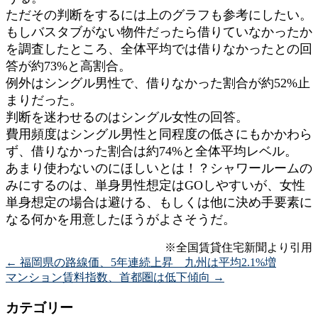
ただその判断をするには上のグラフも参考にしたい。
もしバスタブがない物件だったら借りていなかったか
を調査したところ、全体平均では借りなかったとの回
答が約73%と高割合。
例外はシングル男性で、借りなかった割合が約52%止
まりだった。
判断を迷わせるのはシングル女性の回答。
費用頻度はシングル男性と同程度の低さにもかかわら
ず、借りなかった割合は約74%と全体平均レベル。
あまり使わないのにほしいとは！？シャワールームの
みにするのは、単身男性想定はGOしやすいが、女性
単身想定の場合は避ける、もしくは他に決め手要素に
なる何かを用意したほうがよさそうだ。
※全国賃貸住宅新聞より引用
←
福岡県の路線価、5年連続上昇 九州は平均2.1%増
マンション賃料指数、首都圏は低下傾向
→
カテゴリー